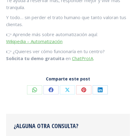
Te ayuda a reservar más, responder mejor y vivir más
tranquila.
Y todo… sin perder el trato humano que tanto valoran tus
clientas.
👉 Aprende más sobre automatización aquí:
Wikipedia – Automatización
👉 ¿Quieres ver cómo funcionaría en tu centro?
Solicita tu demo gratuita
en
ChatProIA
.
Comparte este post
Compartir
Compartir
Compartir
Compartir
Compartir
en
en
en
en
en
WhatsApp
Facebook
X
Pinterest
LinkedIn
¿ALGUNA OTRA CONSULTA?