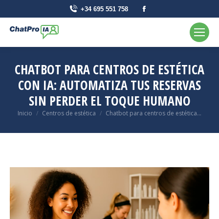
La
+34 695 551 758
página
Facebook
se
abre
CHATBOT PARA CENTROS DE ESTÉTICA
en
CON IA: AUTOMATIZA TUS RESERVAS
una
SIN PERDER EL TOQUE HUMANO
ventana
nueva
Se encuentra usted aquí:
Inicio
Centros de estética
Chatbot para centros de estética...