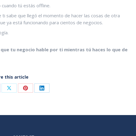
 cuando tú estás offline.
e ti sabe que llegó el momento de hacer las cosas de otra
que ya está funcionando para cientos de negocios.
gía.
que tu negocio hable por ti mientras tú haces lo que de
e this article
are
Share
Share
Share
on
on
on
cebook
X
Pinterest
LinkedIn