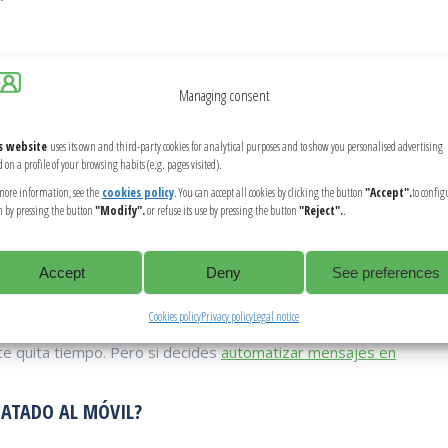
gocio.
Managing consent
s website
uses its own and third-party cookies for analytical purposes and to show you personalised advertising
 on a profile of your browsing habits (e.g. pages visited).
more information, see the
cookies policy
. You can accept all cookies by clicking the button
"Accept".
to config
 by pressing the button
"Modify".
or refuse its use by pressing the button
"Reject".
.
Accept
Deny
See preferences
Cookies policy
Privacy policy
Legal notice
te quita tiempo. Pero si decides
automatizar mensajes en
 ATADO AL MÓVIL?