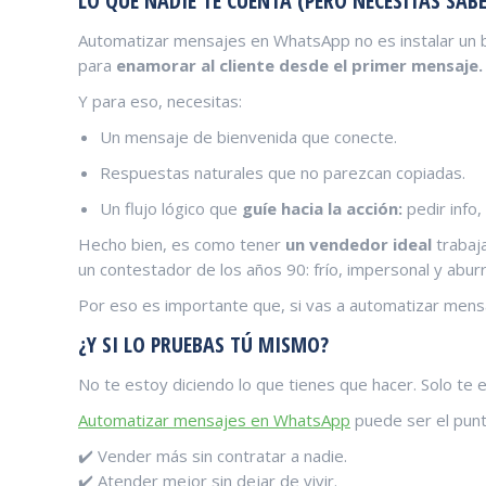
LO QUE NADIE TE CUENTA (PERO NECESITAS SABE
Automatizar mensajes en WhatsApp no es instalar un bo
para
enamorar al cliente desde el primer mensaje.
Y para eso, necesitas:
Un mensaje de bienvenida que conecte.
Respuestas naturales que no parezcan copiadas.
Un flujo lógico que
guíe hacia la acción:
pedir info,
Hecho bien, es como tener
un vendedor ideal
trabaja
un contestador de los años 90: frío, impersonal y aburr
Por eso es importante que, si vas a automatizar men
¿Y SI LO PRUEBAS TÚ MISMO?
No te estoy diciendo lo que tienes que hacer. Solo te
Automatizar mensajes en WhatsApp
puede ser el punt
✔️ Vender más sin contratar a nadie.
✔️ Atender mejor sin dejar de vivir.