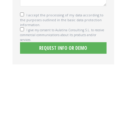
I accept the processing of my data according to
the purposes outlined in the basic
data protection
information.
I give my consent to Aulatina Consulting S.L. to receive
commercial communications about its products and/or
services.