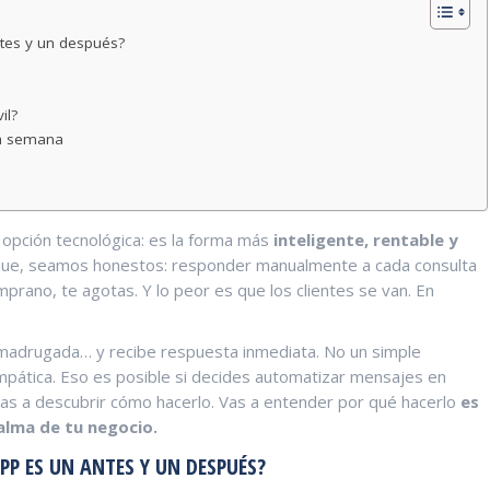
tes y un después?
il?
ra semana
opción tecnológica: es la forma más
inteligente, rentable y
rque, seamos honestos: responder manualmente a cada consulta
mprano, te agotas. Y lo peor es que los clientes se van. En
la madrugada… y recibe respuesta inmediata. No un simple
empática. Eso es posible si decides automatizar mensajes en
 vas a descubrir cómo hacerlo. Vas a entender por qué hacerlo
es
 alma de tu negocio.
P ES UN ANTES Y UN DESPUÉS?