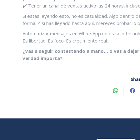
✔️ Tener un canal de ventas activo las 24 horas, incluso
Si estás leyendo esto, no es casualidad. Algo dentro d
forma. Y si has llegado hasta aquí, mereces probar lo 
Automatizar mensajes en WhatsApp no es solo tecnolo
Es libertad. Es foco. Es crecimiento real.
¿Vas a seguir contestando a mano… o vas a dejar 
verdad importa?
Shar
Share
Sh
on
on
WhatsApp
Fa