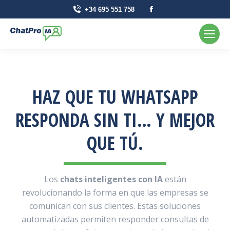
La
+34 695 551 758
página
Facebook
se
abre
en
una
HAZ QUE TU WHATSAPP
ventana
RESPONDA SIN TI… Y MEJOR
nueva
QUE TÚ.
Los
chats inteligentes con IA
están
revolucionando la forma en que las empresas se
comunican con sus clientes. Estas soluciones
automatizadas permiten responder consultas de